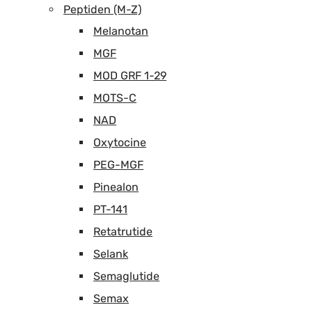
Peptiden (M-Z)
Melanotan
MGF
MOD GRF 1-29
MOTS-C
NAD
Oxytocine
PEG-MGF
Pinealon
PT-141
Retatrutide
Selank
Semaglutide
Semax