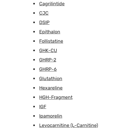
Cagrilintide
CJC
DSIP
Epithalon
Follistatine
GHK-CU
GHRP-2
GHRP-6
Glutathion
Hexareline
HGH-Fragment
IGF
Ipamorelin
Levocarnitine (L-Carnitine)