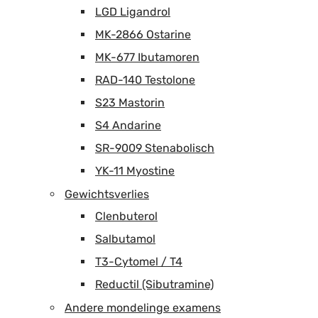
LGD Ligandrol
MK-2866 Ostarine
MK-677 Ibutamoren
RAD-140 Testolone
S23 Mastorin
S4 Andarine
SR-9009 Stenabolisch
YK-11 Myostine
Gewichtsverlies
Clenbuterol
Salbutamol
T3-Cytomel / T4
Reductil (Sibutramine)
Andere mondelinge examens