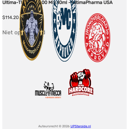
Ultima-TEST/EQ 400 Mix 10ml - UltimaPharma USA
$
114.20
Niet op voorraad
Auteursrecht © 2026
UPSteroide.nl