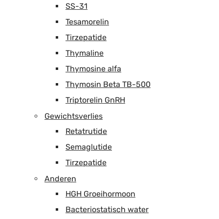
SS-31
Tesamorelin
Tirzepatide
Thymaline
Thymosine alfa
Thymosin Beta TB-500
Triptorelin GnRH
Gewichtsverlies
Retatrutide
Semaglutide
Tirzepatide
Anderen
HGH Groeihormoon
Bacteriostatisch water