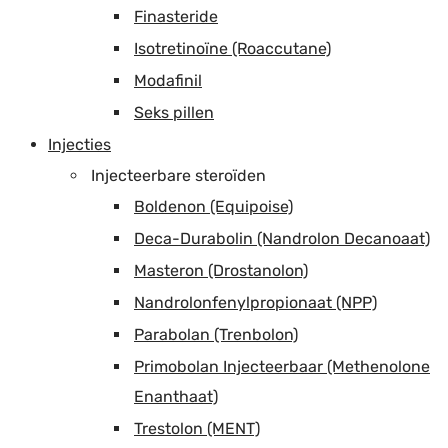
Finasteride
Isotretinoïne (Roaccutane)
Modafinil
Seks pillen
Injecties
Injecteerbare steroïden
Boldenon (Equipoise)
Deca-Durabolin (Nandrolon Decanoaat)
Masteron (Drostanolon)
Nandrolonfenylpropionaat (NPP)
Parabolan (Trenbolon)
Primobolan Injecteerbaar (Methenolone
Enanthaat)
Trestolon (MENT)