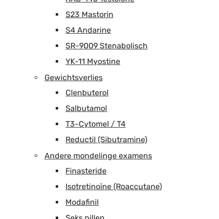
S23 Mastorin
S4 Andarine
SR-9009 Stenabolisch
YK-11 Myostine
Gewichtsverlies
Clenbuterol
Salbutamol
T3-Cytomel / T4
Reductil (Sibutramine)
Andere mondelinge examens
Finasteride
Isotretinoïne (Roaccutane)
Modafinil
Seks pillen