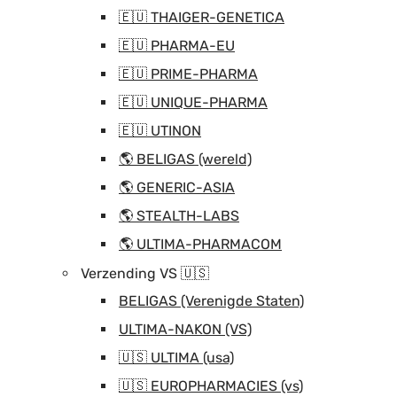
🇪🇺 THAIGER-GENETICA
🇪🇺 PHARMA-EU
🇪🇺 PRIME-PHARMA
🇪🇺 UNIQUE-PHARMA
🇪🇺 UTINON
🌎 BELIGAS (wereld)
🌎 GENERIC-ASIA
🌎 STEALTH-LABS
🌎 ULTIMA-PHARMACOM
Verzending VS 🇺🇸
BELIGAS (Verenigde Staten)
ULTIMA-NAKON (VS)
🇺🇸 ULTIMA (usa)
🇺🇸 EUROPHARMACIES (vs)