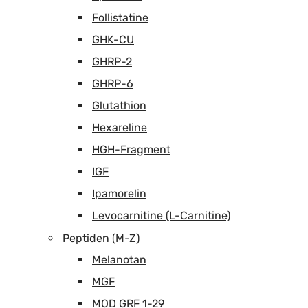
Follistatine
GHK-CU
GHRP-2
GHRP-6
Glutathion
Hexareline
HGH-Fragment
IGF
Ipamorelin
Levocarnitine (L-Carnitine)
Peptiden (M-Z)
Melanotan
MGF
MOD GRF 1-29