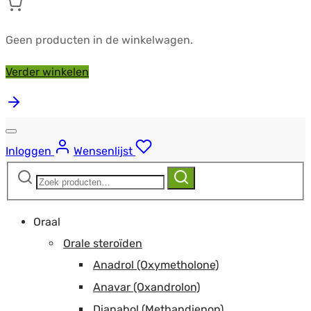
Geen producten in de winkelwagen.
Verder winkelen
Inloggen
Wensenlijst
Zoeken
Zoeken
naar:
Oraal
Orale steroïden
Anadrol (Oxymetholone)
Anavar (Oxandrolon)
Dianabol (Methandienon)