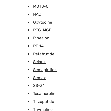
MOTS-C
NAD
Oxytocine
PEG-MGF
Pinealon
PT-141
Retatrutide
Selank
Semaglutide
Semax
SS-31
Tesamorelin
Tirzepatide
Thymaline