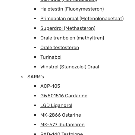
Halotestin (Fluoxymesteron)
Primobolan oraal (Metenolonacetaat)
Superdrol (Methasteron)
Orale trenbolon (methyltren)
Orale testosteron
Turinabol
Winstrol (Stanozolol) Oraal
SARM's
ACP-105
GW501516 Cardarine
LGD Ligandrol
MK-2866 Ostarine
MK-677 Ibutamoren
RAD-140 Testolone