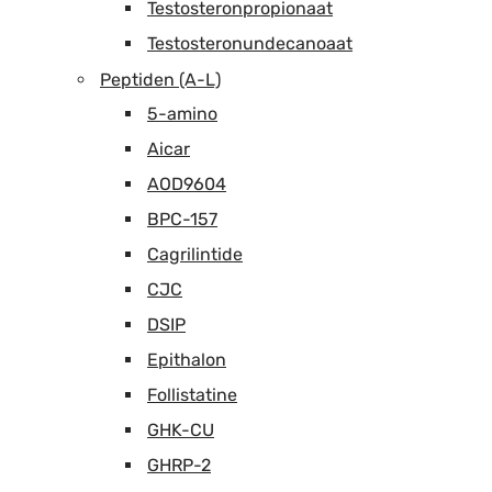
Testosteronpropionaat
Testosteronundecanoaat
Peptiden (A-L)
5-amino
Aicar
AOD9604
BPC-157
Cagrilintide
CJC
DSIP
Epithalon
Follistatine
GHK-CU
GHRP-2