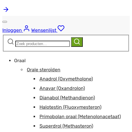
Inloggen
Wensenlijst
Zoeken
Zoeken
naar:
Oraal
Orale steroïden
Anadrol (Oxymetholone)
Anavar (Oxandrolon)
Dianabol (Methandienon)
Halotestin (Fluoxymesteron)
Primobolan oraal (Metenolonacetaat)
Superdrol (Methasteron)