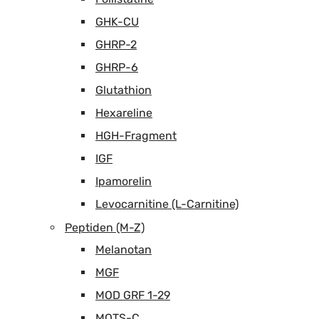
GHK-CU
GHRP-2
GHRP-6
Glutathion
Hexareline
HGH-Fragment
IGF
Ipamorelin
Levocarnitine (L-Carnitine)
Peptiden (M-Z)
Melanotan
MGF
MOD GRF 1-29
MOTS-C