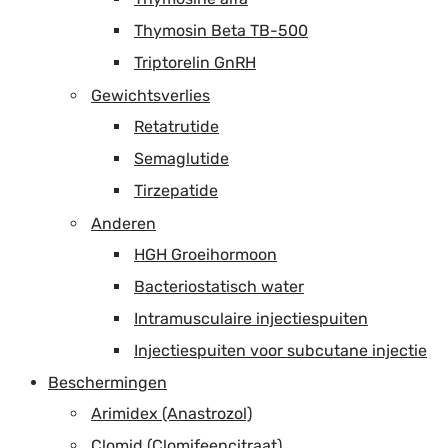
Thymosin Beta TB-500
Triptorelin GnRH
Gewichtsverlies
Retatrutide
Semaglutide
Tirzepatide
Anderen
HGH Groeihormoon
Bacteriostatisch water
Intramusculaire injectiespuiten
Injectiespuiten voor subcutane injectie
Beschermingen
Arimidex (Anastrozol)
Clomid (Clomifeencitraat)