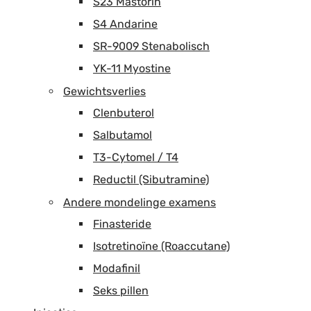
S23 Mastorin
S4 Andarine
SR-9009 Stenabolisch
YK-11 Myostine
Gewichtsverlies
Clenbuterol
Salbutamol
T3-Cytomel / T4
Reductil (Sibutramine)
Andere mondelinge examens
Finasteride
Isotretinoïne (Roaccutane)
Modafinil
Seks pillen