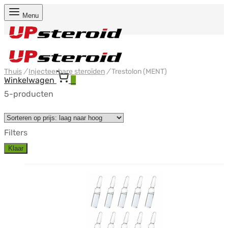
Menu
Thuis
/
Injecteerbare steroïden
/
Trestolon (MENT)
Winkelwagen
0
5-producten
Filters
Klaar