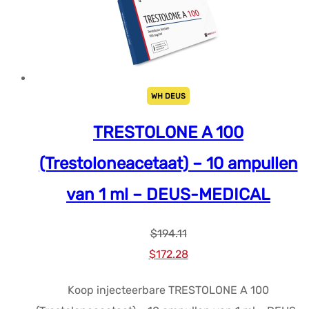
WH DEUS
TRESTOLONE A 100
(Trestoloneacetaat) – 10 ampullen
van 1 ml – DEUS-MEDICAL
$
194.11
Oorspronkelijke
Huidige
$
172.28
prijs
prijs
Koop injecteerbare TRESTOLONE A 100
was:
is: