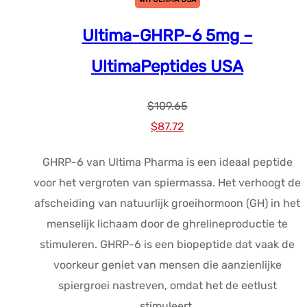
Ultima-GHRP-6 5mg –
UltimaPeptides USA
$
109.65
Oorspronkelijke
Huidige
$
87.72
prijs
prijs
GHRP-6 van Ultima Pharma is een ideaal peptide
was:
is:
voor het vergroten van spiermassa. Het verhoogt de
$109.65.
$87.72.
afscheiding van natuurlijk groeihormoon (GH) in het
menselijk lichaam door de ghrelineproductie te
stimuleren. GHRP-6 is een biopeptide dat vaak de
voorkeur geniet van mensen die aanzienlijke
spiergroei nastreven, omdat het de eetlust
stimuleert.