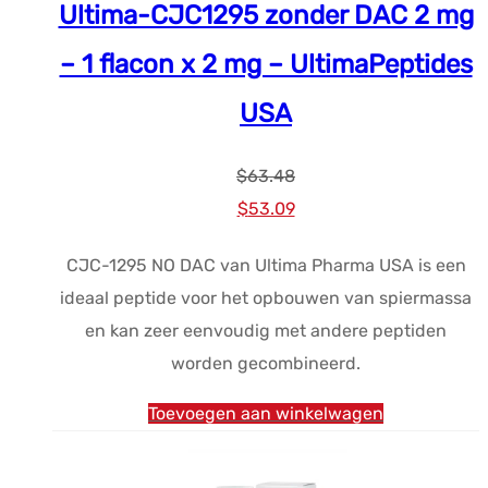
Ultima-CJC1295 zonder DAC 2 mg
– 1 flacon x 2 mg – UltimaPeptides
USA
$
63.48
Oorspronkelijke
Huidige
$
53.09
prijs
prijs
CJC-1295 NO DAC van Ultima Pharma USA is een
was:
is:
ideaal peptide voor het opbouwen van spiermassa
$63.48.
$53.09.
en kan zeer eenvoudig met andere peptiden
worden gecombineerd.
Toevoegen aan winkelwagen