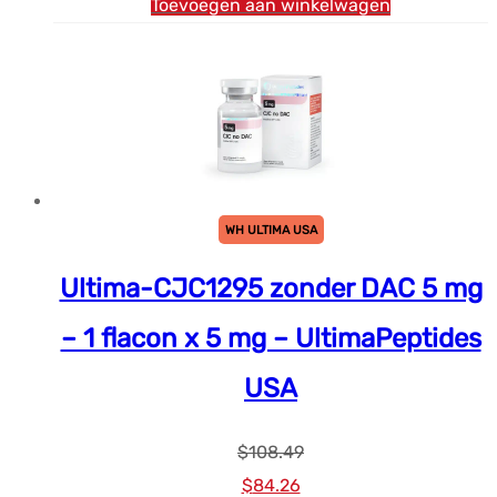
Toevoegen aan winkelwagen
WH ULTIMA USA
Ultima-CJC1295 zonder DAC 5 mg
– 1 flacon x 5 mg – UltimaPeptides
USA
$
108.49
Oorspronkelijke
Huidige
$
84.26