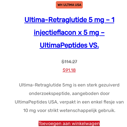
WH ULTIMA USA
Ultima-Retraglutide 5 mg – 1
injectieflacon x 5 mg –
UltimaPeptides VS.
$
114.27
Oorspronkelijke
Huidige
$
91.18
prijs
prijs
Ultima-Retraglutide 5mg is een sterk gezuiverd
was:
is:
onderzoekspeptide, aangeboden door
$114.27.
$91.18.
UltimaPeptides USA, verpakt in een enkel flesje van
10 mg voor strikt wetenschappelijk gebruik.
Toevoegen aan winkelwagen