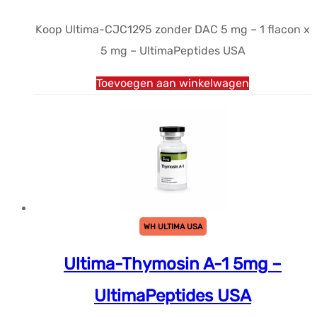
prijs
prijs
Koop Ultima-CJC1295 zonder DAC 5 mg – 1 flacon x
was:
is:
5 mg – UltimaPeptides USA
$108.49.
$84.26.
Toevoegen aan winkelwagen
WH ULTIMA USA
Ultima-Thymosin A-1 5mg –
UltimaPeptides USA