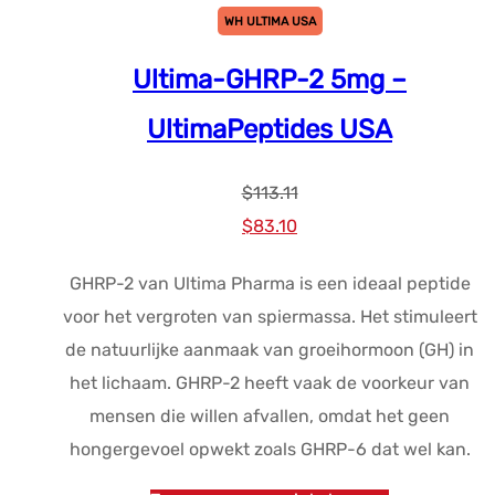
WH ULTIMA USA
Ultima-GHRP-2 5mg –
UltimaPeptides USA
$
113.11
Oorspronkelijke
Huidige
$
83.10
prijs
prijs
GHRP-2 van Ultima Pharma is een ideaal peptide
was:
is:
voor het vergroten van spiermassa. Het stimuleert
$113.11.
$83.10.
de natuurlijke aanmaak van groeihormoon (GH) in
het lichaam. GHRP-2 heeft vaak de voorkeur van
mensen die willen afvallen, omdat het geen
hongergevoel opwekt zoals GHRP-6 dat wel kan.