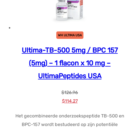
WH ULTIMA USA
Ultima-TB-500 5mg / BPC 157
(5mg) – 1 flacon x 10 mg –
UltimaPeptides USA
$
126.96
Oorspronkelijke
Huidige
$
114.27
prijs
prijs
Het gecombineerde onderzoekspeptide TB-500 en
was:
is:
BPC-157 wordt bestudeerd op zijn potentiële
$126.96.
$114.27.