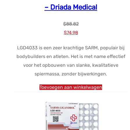
– Driada Medical
$
88.82
Oorspronkelijke
Huidige
$
74.98
prijs
prijs
LGD4033 is een zeer krachtige SARM, populair bij
was:
is:
bodybuilders en atleten. Het is met name effectief
$88.82.
$74.98.
voor het opbouwen van slanke, kwalitatieve
spiermassa, zonder bijwerkingen.
Toevoegen aan winkelwagen