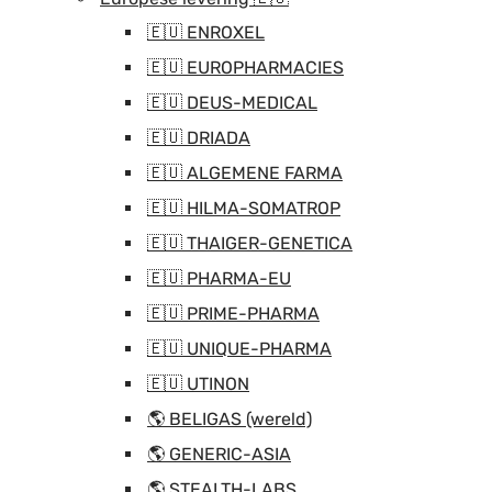
🇪🇺 ENROXEL
🇪🇺 EUROPHARMACIES
🇪🇺 DEUS-MEDICAL
🇪🇺 DRIADA
🇪🇺 ALGEMENE FARMA
🇪🇺 HILMA-SOMATROP
🇪🇺 THAIGER-GENETICA
🇪🇺 PHARMA-EU
🇪🇺 PRIME-PHARMA
🇪🇺 UNIQUE-PHARMA
🇪🇺 UTINON
🌎 BELIGAS (wereld)
🌎 GENERIC-ASIA
🌎 STEALTH-LABS