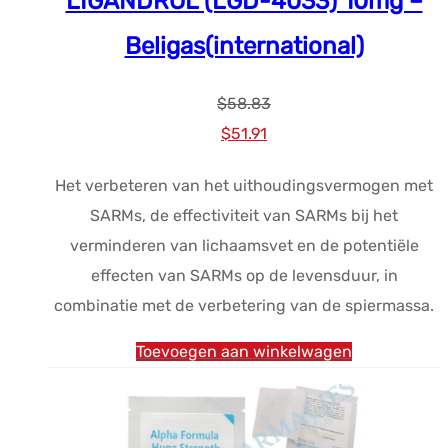
LIGANDROL (LGD-4033) 10mg –
Beligas(international)
$
58.83
Oorspronkelijke
Huidige
$
51.91
prijs
prijs
Het verbeteren van het uithoudingsvermogen met
was:
is:
SARMs, de effectiviteit van SARMs bij het
$58.83.
$51.91.
verminderen van lichaamsvet en de potentiële
effecten van SARMs op de levensduur, in
combinatie met de verbetering van de spiermassa.
Toevoegen aan winkelwagen