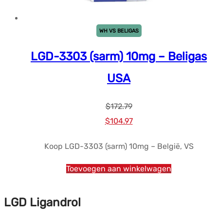
WH VS BELIGAS
LGD-3303 (sarm) 10mg – Beligas
USA
$
172.79
Oorspronkelijke
Huidige
$
104.97
prijs
prijs
Koop LGD-3303 (sarm) 10mg – België, VS
was:
is:
$172.79.
$104.97.
Toevoegen aan winkelwagen
LGD Ligandrol