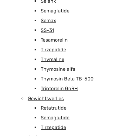
Selank
Semaglutide
Semax
SS-31
Tesamorelin
Tirzepatide
Thymaline
Thymosine alfa
Thymosin Beta TB-500
Triptorelin GnRH
Gewichtsverlies
Retatrutide
Semaglutide
Tirzepatide