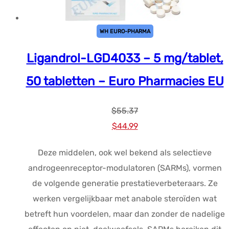
WH EURO-PHARMA
Ligandrol-LGD4033 – 5 mg/tablet,
50 tabletten – Euro Pharmacies EU
$
55.37
Oorspronkelijke
Huidige
$
44.99
prijs
prijs
Deze middelen, ook wel bekend als selectieve
was:
is:
androgeenreceptor-modulatoren (SARMs), vormen
$55.37.
$44.99.
de volgende generatie prestatieverbeteraars. Ze
werken vergelijkbaar met anabole steroïden wat
betreft hun voordelen, maar dan zonder de nadelige