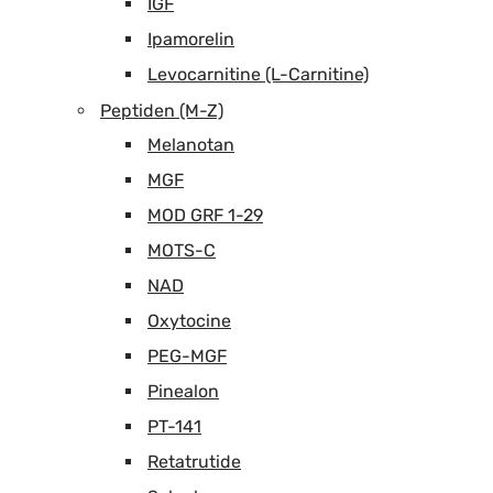
IGF
Ipamorelin
Levocarnitine (L-Carnitine)
Peptiden (M-Z)
Melanotan
MGF
MOD GRF 1-29
MOTS-C
NAD
Oxytocine
PEG-MGF
Pinealon
PT-141
Retatrutide