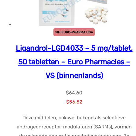
WH EURO-PHARMA USA
Ligandrol-LGD4033 – 5 mg/tablet,
50 tabletten – Euro Pharmacies –
VS (binnenlands)
$
64.60
Oorspronkelijke
Huidige
$
56.52
prijs
prijs
Deze middelen, ook wel bekend als selectieve
was:
is:
androgeenreceptor-modulatoren (SARMs), vormen
$64.60.
$56.52.
de volgende generatie prestatieverbeteraars. Ze