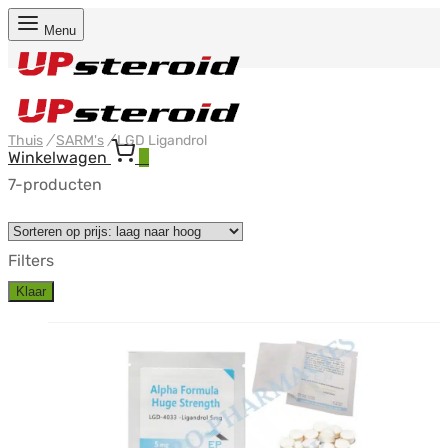
Menu
Thuis
/
SARM's
/
LGD Ligandrol
Winkelwagen
0
7-producten
Filters
Klaar