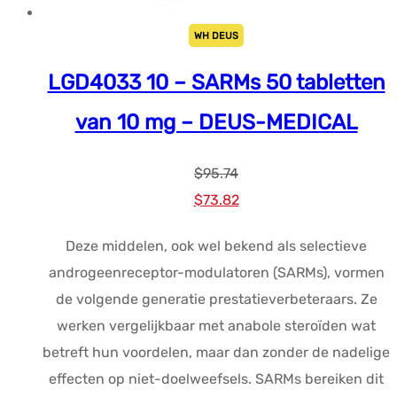
WH DEUS
LGD4033 10 – SARMs 50 tabletten
van 10 mg – DEUS-MEDICAL
$
95.74
Oorspronkelijke
Huidige
$
73.82
prijs
prijs
Deze middelen, ook wel bekend als selectieve
was:
is:
androgeenreceptor-modulatoren (SARMs), vormen
$95.74.
$73.82.
de volgende generatie prestatieverbeteraars. Ze
werken vergelijkbaar met anabole steroïden wat
betreft hun voordelen, maar dan zonder de nadelige
effecten op niet-doelweefsels. SARMs bereiken dit