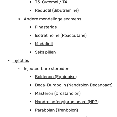
T3-Cytomel / T4
Reductil (Sibutramine)
Andere mondelinge examens
Finasteride
Isotretinoïne (Roaccutane)
Modafinil
Seks pillen
Injecties
Injecteerbare steroïden
Boldenon (Equipoise)
Deca-Durabolin (Nandrolon Decanoaat)
Masteron (Drostanolon)
Nandrolonfenylpropionaat (NPP)
Parabolan (Trenbolon)