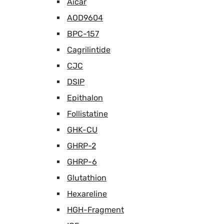
Aicar
AOD9604
BPC-157
Cagrilintide
CJC
DSIP
Epithalon
Follistatine
GHK-CU
GHRP-2
GHRP-6
Glutathion
Hexareline
HGH-Fragment