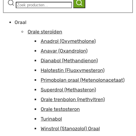
Zoeken
naar:
Oraal
Orale steroïden
Anadrol (Oxymetholone)
Anavar (Oxandrolon)
Dianabol (Methandienon)
Halotestin (Fluoxymesteron)
Primobolan oraal (Metenolonacetaat)
Superdrol (Methasteron)
Orale trenbolon (methyltren)
Orale testosteron
Turinabol
Winstrol (Stanozolol) Oraal