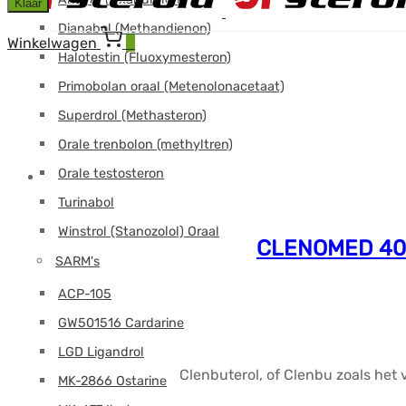
Klaar
Dianabol (Methandienon)
Winkelwagen
0
Halotestin (Fluoxymesteron)
Primobolan oraal (Metenolonacetaat)
Superdrol (Methasteron)
Orale trenbolon (methyltren)
Orale testosteron
Turinabol
Winstrol (Stanozolol) Oraal
CLENOMED 40 (
SARM's
ACP-105
GW501516 Cardarine
LGD Ligandrol
Clenbuterol, of Clenbu zoals het
MK-2866 Ostarine