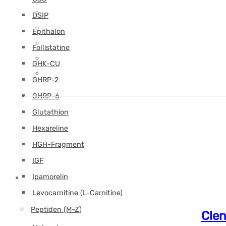
DSIP
Epithalon
Follistatine
GHK-CU
GHRP-2
GHRP-6
Glutathion
Hexareline
HGH-Fragment
IGF
Ipamorelin
Levocarnitine (L-Carnitine)
Peptiden (M-Z)
Clen