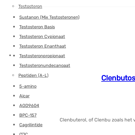
Testosteron
Sustanon (Mix Testosteronen)
Testosteron Basis
Testosteron Cypionaat
Testosteron Enanthaat
Testosteronpropionaat
Testosteronundecanoaat
Peptiden (A-L)
Clenbutos
5-amino
Aicar
AOD9604
BPC-157
Clenbuterol, of Clenbu zoals het
Cagrilintide
CJC