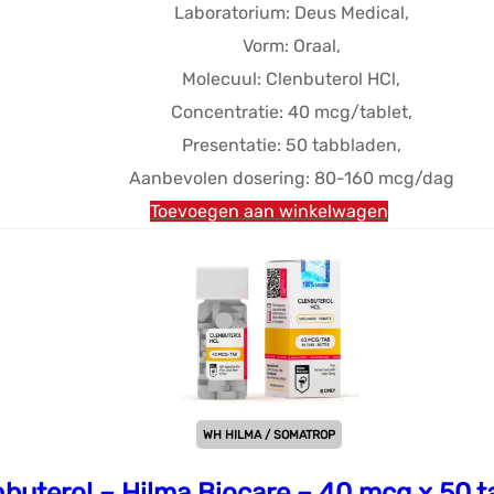
$19.61.
$13.84.
Laboratorium: Deus Medical,
Vorm: Oraal,
Molecuul: Clenbuterol HCl,
Concentratie: 40 mcg/tablet,
Presentatie: 50 tabbladen,
Aanbevolen dosering: 80-160 mcg/dag
Toevoegen aan winkelwagen
WH HILMA / SOMATROP
nbuterol – Hilma Biocare – 40 mcg x 50 t