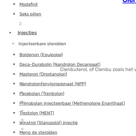
Modafinil
Seks pillen
Injecties
Injecteerbare steroïden
Boldenon (Equipoise)
Deca-Durabolin (Nandrolon Decanoaat)
Clenbuterol, of Clenbu zoals het
Masteron (Drostanolon)
Nandrolonfenylpropionaat (NPP)
Parabolan (Trenbolon)
Primobolan Injecteerbaar (Methenolone Enanthaat)
Trestolon (MENT)
Winstrol (Stanozolol) injectie
Meng de steroïden