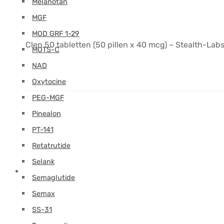
Melanotan
MGF
MOD GRF 1-29
Clen 50 tabletten (50 pillen x 40 mcg) – Stealth-Labs
MOTS-C
NAD
Oxytocine
PEG-MGF
Pinealon
PT-141
Retatrutide
Selank
Semaglutide
Semax
SS-31