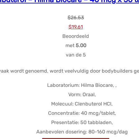
$
26.53
Oorspronkelijke
Huidige
$
19.61
prijs
prijs
Beoordeeld
was:
is:
met
5.00
$26.53.
$19.61.
van de 5
 vaak wordt genoemd, wordt veelvuldig door bodybuilders g
Laboratorium: Hilma Biocare, ,
Vorm: Oraal,
Molecuul: Clenbuterol HCl,
Concentratie: 40 mcg/tablet,
Presentatie: 50 tabbladen,
Aanbevolen dosering: 80-160 mcg/dag