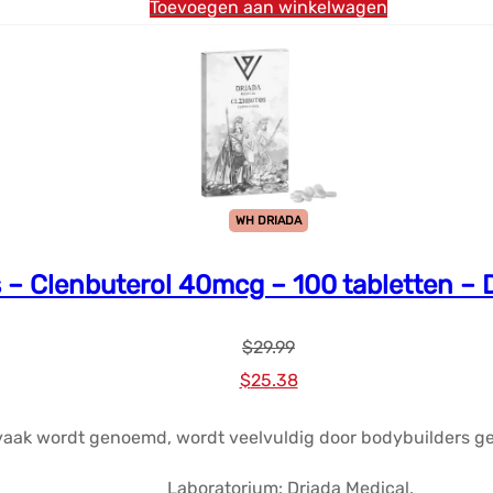
Toevoegen aan winkelwagen
WH DRIADA
 – Clenbuterol 40mcg – 100 tabletten – 
$
29.99
Oorspronkelijke
Huidige
$
25.38
prijs
prijs
 vaak wordt genoemd, wordt veelvuldig door bodybuilders g
was:
is:
$29.99.
$25.38.
Laboratorium: Driada Medical,