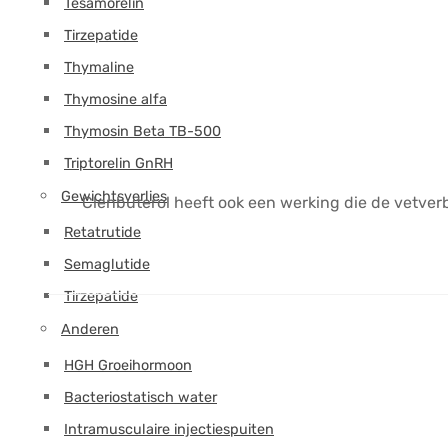
Tesamorelin
Tirzepatide
Thymaline
Thymosine alfa
Thymosin Beta TB-500
Triptorelin GnRH
Gewichtsverlies
Clenbuterol heeft ook een werking die de vetver
Retatrutide
Semaglutide
Tirzepatide
Anderen
HGH Groeihormoon
Bacteriostatisch water
Intramusculaire injectiespuiten