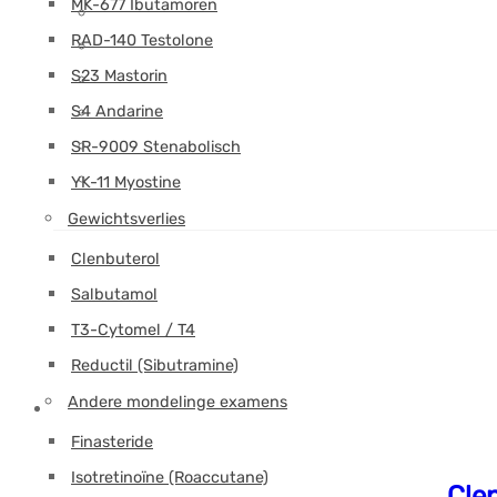
MK-677 Ibutamoren
RAD-140 Testolone
S23 Mastorin
S4 Andarine
SR-9009 Stenabolisch
YK-11 Myostine
Gewichtsverlies
Clenbuterol
Salbutamol
T3-Cytomel / T4
Reductil (Sibutramine)
Andere mondelinge examens
Finasteride
Isotretinoïne (Roaccutane)
Cle