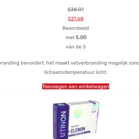
$
38.07
Oorspronkelijke
Huidige
$
27.68
prijs
prijs
Beoordeeld
was:
is:
met
5.00
$38.07.
$27.68.
van de 5
branding bevordert; het maakt vetverbranding mogelijk zonde
lichaamstemperatuur licht.
Toevoegen aan winkelwagen