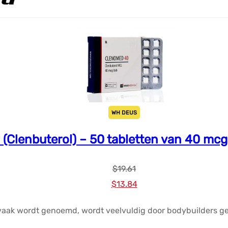
WH DEUS
Clenbuterol) – 50 tabletten van 40 m
$
19.61
Oorspronkelijke
Huidige
$
13.84
prijs
prijs
 vaak wordt genoemd, wordt veelvuldig door bodybuilders g
was:
is: