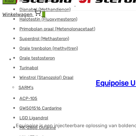
Klaar
Dianabol (Methandienon)
Winkelwagen
0
Halotestin (Fluoxymesteron)
Primobolan oraal (Metenolonacetaat)
Superdrol (Methasteron)
Orale trenbolon (methyltren)
Orale testosteron
Turinabol
Winstrol (Stanozolol) Oraal
Equipoise 
SARM's
ACP-105
GW501516 Cardarine
LGD Ligandrol
Equipoise is een injecteerbare oplossing van boldeno
MK-2866 Ostarine