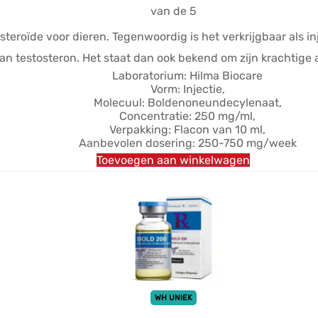
$73.87.
$48.48.
van de 5
teroïde voor dieren. Tegenwoordig is het verkrijgbaar als in
van testosteron. Het staat dan ook bekend om zijn krachti
Laboratorium: Hilma Biocare
Vorm: Injectie,
Molecuul: Boldenoneundecylenaat,
Concentratie: 250 mg/ml,
Verpakking: Flacon van 10 ml,
Aanbevolen dosering: 250-750 mg/week
Toevoegen aan winkelwagen
WH UNIEK