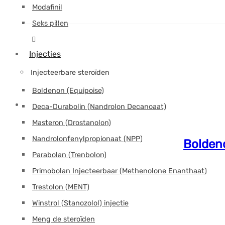
Modafinil
Seks pillen
Injecties
Injecteerbare steroïden
Boldenon (Equipoise)
Deca-Durabolin (Nandrolon Decanoaat)
Masteron (Drostanolon)
Nandrolonfenylpropionaat (NPP)
Boldeno
Parabolan (Trenbolon)
Primobolan Injecteerbaar (Methenolone Enanthaat)
Trestolon (MENT)
Winstrol (Stanozolol) injectie
Meng de steroïden