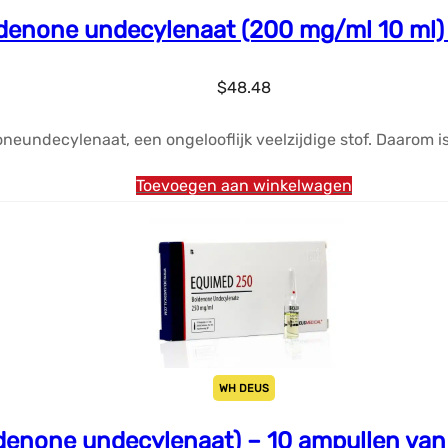
denone undecylenaat (200 mg/ml 10 m
$
48.48
neundecylenaat, een ongelooflijk veelzijdige stof. Daarom i
Toevoegen aan winkelwagen
WH DEUS
enone undecylenaat) – 10 ampullen va