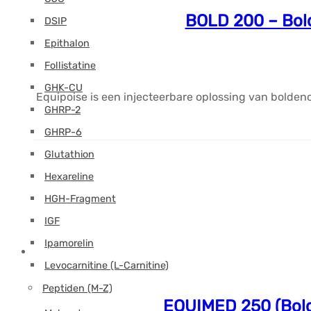
BOLD 200 – Bol
DSIP
Epithalon
Follistatine
GHK-CU
Equipoise is een injecteerbare oplossing van boldeno
GHRP-2
GHRP-6
Glutathion
Hexareline
HGH-Fragment
IGF
Ipamorelin
Levocarnitine (L-Carnitine)
Peptiden (M-Z)
EQUIMED 250 (Bold