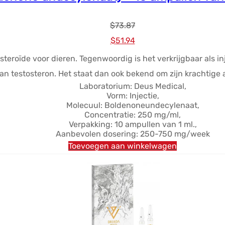
$
73.87
Oorspronkelijke
Huidige
$
51.94
prijs
prijs
teroïde voor dieren. Tegenwoordig is het verkrijgbaar als in
was:
is:
van testosteron. Het staat dan ook bekend om zijn krachti
$73.87.
$51.94.
Laboratorium: Deus Medical,
Vorm: Injectie,
Molecuul: Boldenoneundecylenaat,
Concentratie: 250 mg/ml,
Verpakking: 10 ampullen van 1 ml.,
Aanbevolen dosering: 250-750 mg/week
Toevoegen aan winkelwagen