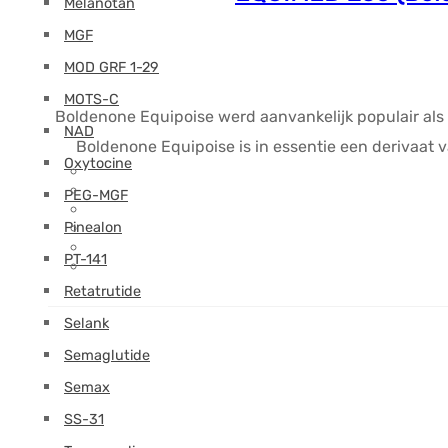
Melanotan
MGF
MOD GRF 1-29
MOTS-C
Boldenone Equipoise werd aanvankelijk populair als s
NAD
Boldenone Equipoise is in essentie een derivaat 
Oxytocine
PEG-MGF
Pinealon
PT-141
Retatrutide
Selank
Semaglutide
Semax
SS-31