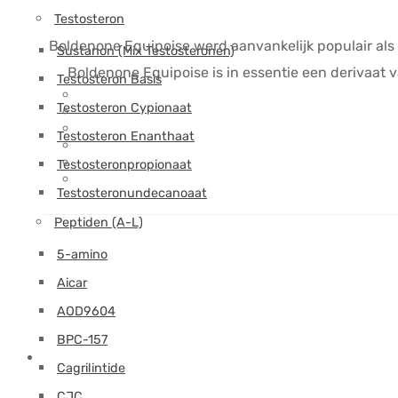
Testosteron
Boldenone Equipoise werd aanvankelijk populair als s
Sustanon (Mix Testosteronen)
Boldenone Equipoise is in essentie een derivaat 
Testosteron Basis
Testosteron Cypionaat
Testosteron Enanthaat
Testosteronpropionaat
Testosteronundecanoaat
Peptiden (A-L)
5-amino
Aicar
AOD9604
BPC-157
Cagrilintide
CJC