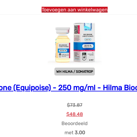
Toevoegen aan winkelwagen
WH HILMA / SOMATROP
ne (Equipoise) - 250 mg/ml - Hilma Bioc
$
73.87
Oorspronkelijke
Huidige
$
48.48
prijs
prijs
Beoordeeld
was:
is:
met
3.00