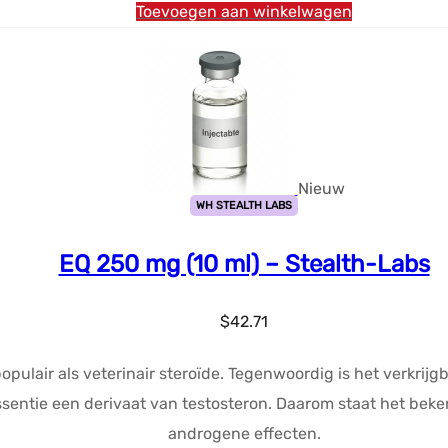
$63.48.
$33.47.
Toevoegen aan winkelwagen
Nieuw
WH STEALTH LABS
EQ 250 mg (10 ml) – Stealth-Labs
$
42.71
ulair als veterinair steroïde. Tegenwoordig is het verkrijgb
essentie een derivaat van testosteron. Daarom staat het be
androgene effecten.