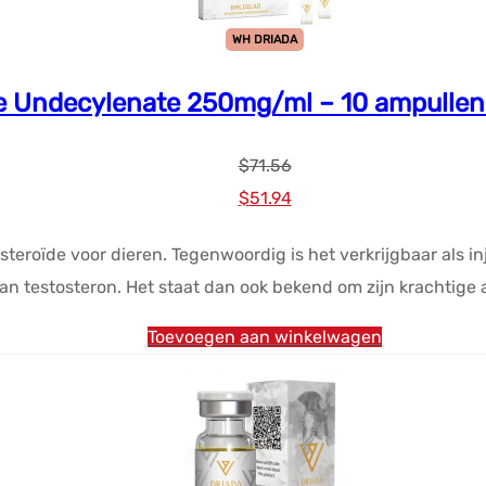
WH DRIADA
e Undecylenate 250mg/ml – 10 ampullen 
$
71.56
Oorspronkelijke
Huidige
$
51.94
prijs
prijs
teroïde voor dieren. Tegenwoordig is het verkrijgbaar als in
was:
is:
van testosteron. Het staat dan ook bekend om zijn krachti
$71.56.
$51.94.
Toevoegen aan winkelwagen