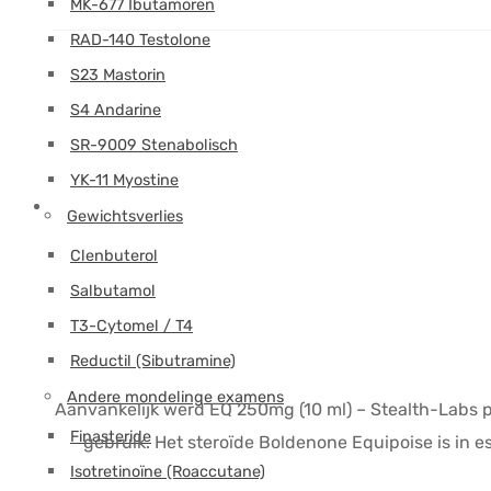
MK-677 Ibutamoren
RAD-140 Testolone
S23 Mastorin
S4 Andarine
SR-9009 Stenabolisch
YK-11 Myostine
Gewichtsverlies
Clenbuterol
Salbutamol
T3-Cytomel / T4
Reductil (Sibutramine)
Andere mondelinge examens
Aanvankelijk werd EQ 250mg (10 ml) – Stealth-Labs pop
Finasteride
gebruik. Het steroïde Boldenone Equipoise is in 
Isotretinoïne (Roaccutane)