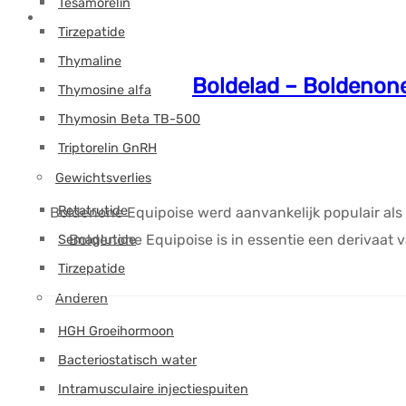
Tesamorelin
Tirzepatide
Thymaline
Boldelad – Boldenon
Thymosine alfa
Thymosin Beta TB-500
Triptorelin GnRH
Gewichtsverlies
Retatrutide
Boldenone Equipoise werd aanvankelijk populair als s
Boldenone Equipoise is in essentie een derivaat 
Semaglutide
Tirzepatide
Anderen
HGH Groeihormoon
Bacteriostatisch water
Intramusculaire injectiespuiten