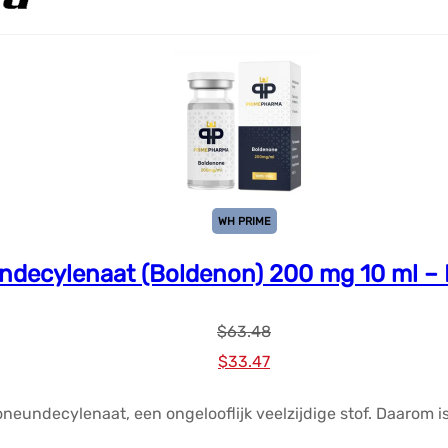
WH PRIME
Undecylenaat (Boldenon) 200 mg 10 ml 
$
63.48
Oorspronkelijke
Huidige
$
33.47
prijs
prijs
neundecylenaat, een ongelooflijk veelzijdige stof. Daarom i
was:
is: