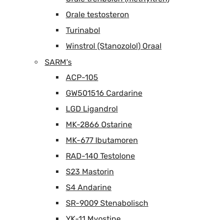
Orale testosteron
Turinabol
Winstrol (Stanozolol) Oraal
SARM's
ACP-105
GW501516 Cardarine
LGD Ligandrol
MK-2866 Ostarine
MK-677 Ibutamoren
RAD-140 Testolone
S23 Mastorin
S4 Andarine
SR-9009 Stenabolisch
YK-11 Myostine