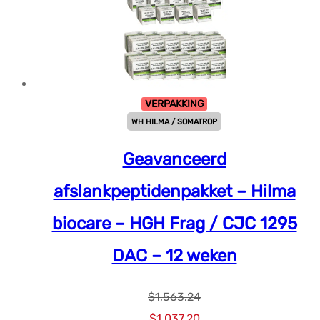
VERPAKKING
WH HILMA / SOMATROP
Geavanceerd
afslankpeptidenpakket – Hilma
biocare – HGH Frag / CJC 1295
DAC – 12 weken
$
1,563.24
Oorspronkelijke
Huidige
$
1,037.20