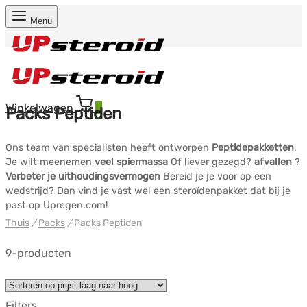
Menu
Winkelwagen
0
Packs Peptiden
Ons team van specialisten heeft ontworpen
Peptidepakketten
.
Je wilt meenemen
veel spiermassa
Of liever gezegd?
afvallen
?
Verbeter je uithoudingsvermogen
Bereid je je voor op een
wedstrijd? Dan vind je vast wel een steroïdenpakket dat bij je
past op Upregen.com!
Thuis
/
Packs
/
Packs Peptiden
9-producten
Filters