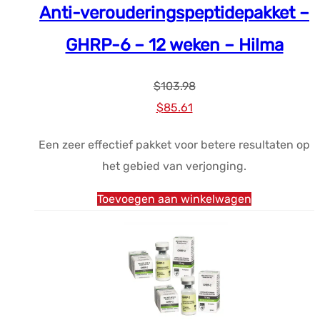
Anti-verouderingspeptidepakket –
GHRP-6 – 12 weken – Hilma
$
103.98
Oorspronkelijke
Huidige
$
85.61
prijs
prijs
Een zeer effectief pakket voor betere resultaten op
was:
is:
het gebied van verjonging.
$103.98.
$85.61.
Toevoegen aan winkelwagen