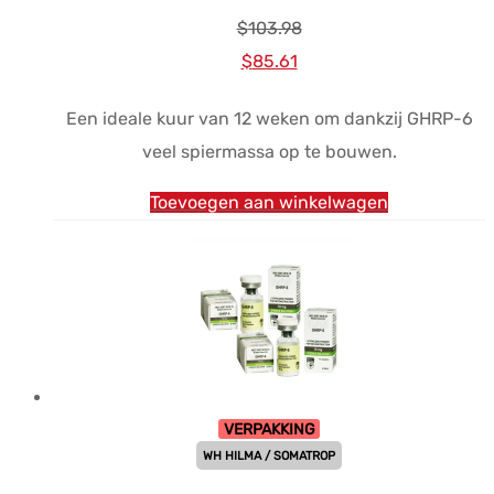
$
103.98
Oorspronkelijke
Huidige
$
85.61
prijs
prijs
Een ideale kuur van 12 weken om dankzij GHRP-6
was:
is:
veel spiermassa op te bouwen.
$103.98.
$85.61.
Toevoegen aan winkelwagen
VERPAKKING
WH HILMA / SOMATROP