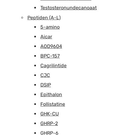
Testosteronundecanoaat
Peptiden (A-L)
5-amino
Aicar
AOD9604
BPC-157
Cagrilintide
CJC
DSIP
Epithalon
Follistatine
GHK-CU
GHRP-2
GHRP-6