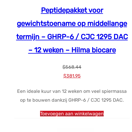
Peptidepakket voor
gewichtstoename op middellange
termijn – GHRP-6 / CJC 1295 DAC
– 12 weken – Hilma biocare
$
568.44
Oorspronkelijke
Huidige
$
381.95
prijs
prijs
Een ideale kuur van 12 weken om veel spiermassa
was:
is:
op te bouwen dankzij GHRP-6 / CJC 1295 DAC.
$568.44.
$381.95.
Toevoegen aan winkelwagen