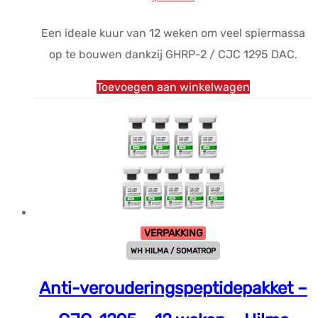
prijs
prijs
Een ideale kuur van 12 weken om veel spiermassa
was:
is:
op te bouwen dankzij GHRP-2 / CJC 1295 DAC.
$570.76.
$384.16.
Toevoegen aan winkelwagen
VERPAKKING
WH HILMA / SOMATROP
Anti-verouderingspeptidepakket –