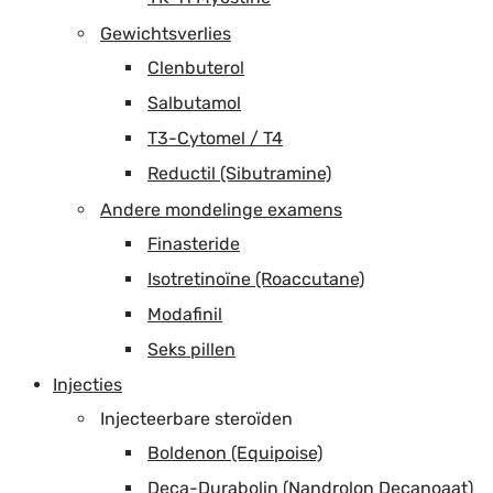
Gewichtsverlies
Clenbuterol
Salbutamol
T3-Cytomel / T4
Reductil (Sibutramine)
Andere mondelinge examens
Finasteride
Isotretinoïne (Roaccutane)
Modafinil
Seks pillen
Injecties
Injecteerbare steroïden
Boldenon (Equipoise)
Deca-Durabolin (Nandrolon Decanoaat)