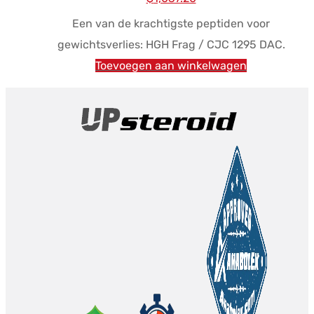
prijs
prijs
Een van de krachtigste peptiden voor
was:
is:
gewichtsverlies: HGH Frag / CJC 1295 DAC.
$1,563.24.
$1,037.20.
Toevoegen aan winkelwagen