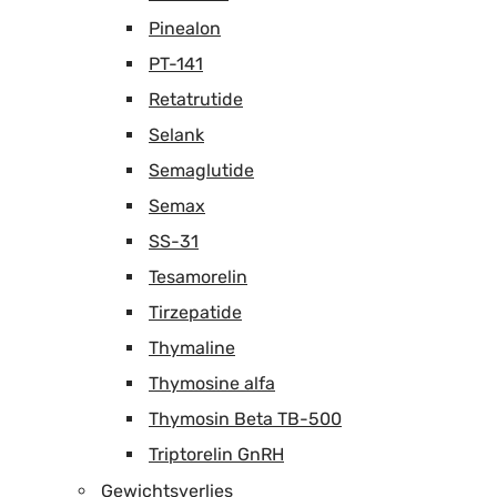
Pinealon
PT-141
Retatrutide
Selank
Semaglutide
Semax
SS-31
Tesamorelin
Tirzepatide
Thymaline
Thymosine alfa
Thymosin Beta TB-500
Triptorelin GnRH
Gewichtsverlies