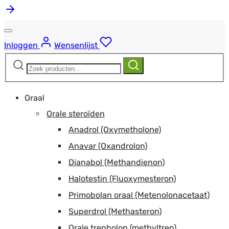
Inloggen
Wensenlijst
Zoeken
Zoeken
naar:
Oraal
Orale steroïden
Anadrol (Oxymetholone)
Anavar (Oxandrolon)
Dianabol (Methandienon)
Halotestin (Fluoxymesteron)
Primobolan oraal (Metenolonacetaat)
Superdrol (Methasteron)
Orale trenbolon (methyltren)