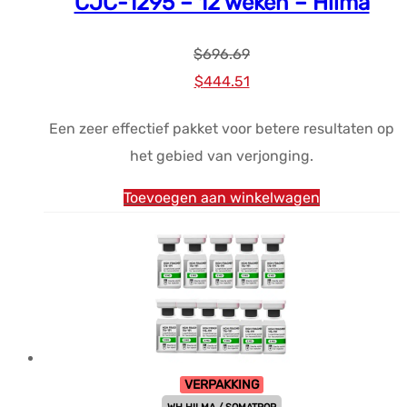
CJC-1295 – 12 weken – Hilma
$
696.69
Oorspronkelijke
Huidige
$
444.51
prijs
prijs
Een zeer effectief pakket voor betere resultaten op
was:
is:
het gebied van verjonging.
$696.69.
$444.51.
Toevoegen aan winkelwagen
VERPAKKING