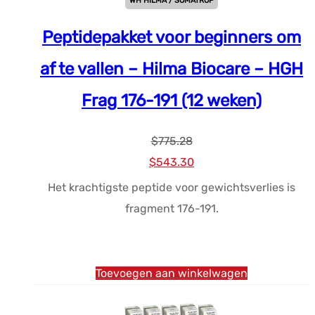
WH HILMA / SOMATROP
Peptidepakket voor beginners om
af te vallen – Hilma Biocare – HGH
Frag 176-191 (12 weken)
$
775.28
Oorspronkelijke
Huidige
$
543.30
prijs
prijs
Het krachtigste peptide voor gewichtsverlies is
was:
is:
fragment 176-191.
$775.28.
$543.30.
Toevoegen aan winkelwagen