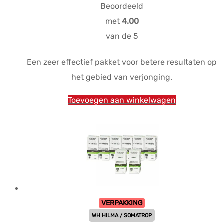
prijs
prijs
Beoordeeld
was:
is:
met
4.00
$106.30.
$87.82.
van de 5
Een zeer effectief pakket voor betere resultaten op
het gebied van verjonging.
Toevoegen aan winkelwagen
VERPAKKING
WH HILMA / SOMATROP