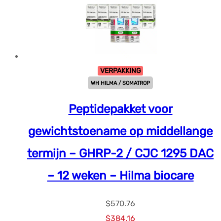
VERPAKKING
WH HILMA / SOMATROP
Peptidepakket voor
gewichtstoename op middellange
termijn – GHRP-2 / CJC 1295 DAC
– 12 weken – Hilma biocare
$
570.76
Oorspronkelijke
Huidige
$
384.16