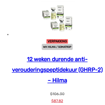
VERPAKKING
WH HILMA / SOMATROP
12 weken durende anti-
verouderingspeptidekuur (GHRP-2)
– Hilma
$
106.30
Oorspronkelijke
Huidige
$
87.82