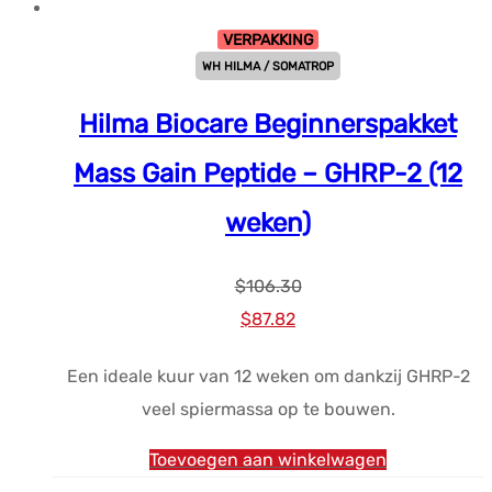
VERPAKKING
WH HILMA / SOMATROP
Hilma Biocare Beginnerspakket
Mass Gain Peptide – GHRP-2 (12
weken)
$
106.30
Oorspronkelijke
Huidige
$
87.82
prijs
prijs
Een ideale kuur van 12 weken om dankzij GHRP-2
was:
is:
veel spiermassa op te bouwen.
$106.30.
$87.82.
Toevoegen aan winkelwagen