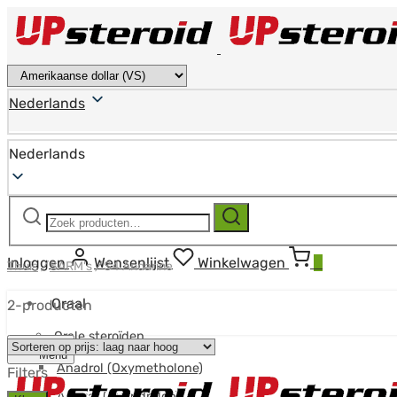
Nederlands
Nederlands
Zoeken
Zoeken
naar:
Inloggen
Wensenlijst
Winkelwagen
0
Thuis
/
SARM's
/
S4 Andarine
Oraal
2-producten
Orale steroïden
Menu
Anadrol (Oxymetholone)
Filters
Anavar (Oxandrolon)