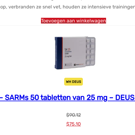
p, verbranden ze snel vet, houden ze intensieve trainingen 
Toevoegen aan winkelwagen
WH DEUS
 – SARMs 50 tabletten van 25 mg – DE
$
90.12
Oorspronkelijke
Huidige
$
75.10
prijs
prijs