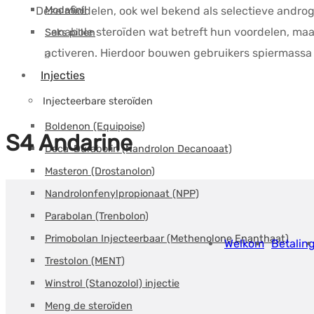
Modafinil
Deze middelen, ook wel bekend als selectieve andro
anabole steroïden wat betreft hun voordelen, maa
Seks pillen
activeren. Hierdoor bouwen gebruikers spiermassa o
Injecties
Injecteerbare steroïden
Boldenon (Equipoise)
S4 Andarine
Deca-Durabolin (Nandrolon Decanoaat)
Masteron (Drostanolon)
Nandrolonfenylpropionaat (NPP)
Parabolan (Trenbolon)
Primobolan Injecteerbaar (Methenolone Enanthaat)
Welkom
Betalin
Trestolon (MENT)
Winstrol (Stanozolol) injectie
Meng de steroïden