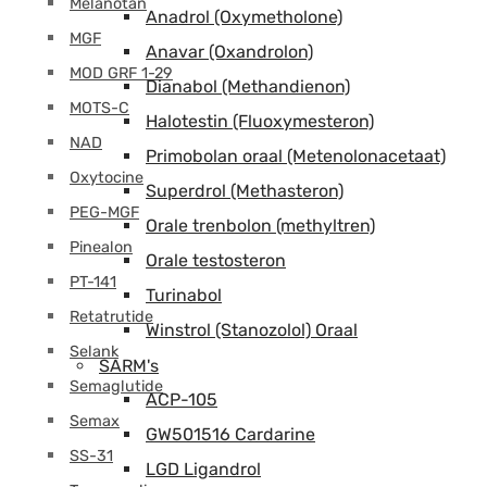
Melanotan
Anadrol (Oxymetholone)
MGF
Anavar (Oxandrolon)
MOD GRF 1-29
Dianabol (Methandienon)
MOTS-C
Halotestin (Fluoxymesteron)
NAD
Primobolan oraal (Metenolonacetaat)
Oxytocine
Superdrol (Methasteron)
PEG-MGF
Orale trenbolon (methyltren)
Pinealon
Orale testosteron
PT-141
Turinabol
Retatrutide
Winstrol (Stanozolol) Oraal
Selank
SARM's
Semaglutide
ACP-105
Semax
GW501516 Cardarine
SS-31
LGD Ligandrol