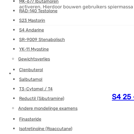
MK-677 Ibutamoren
activeren. Hierdoor bouwen gebruikers spiermassa o
RAD-140 Testolone
S23 Mastorin
S4 Andarine
SR-9009 Stenabolisch
YK-11 Myostine
Gewichtsverlies
Clenbuterol
Salbutamol
T3-Cytomel / T4
S4 25
Reductil (Sibutramine)
Andere mondelinge examens
Finasteride
Isotretinoïne (Roaccutane)