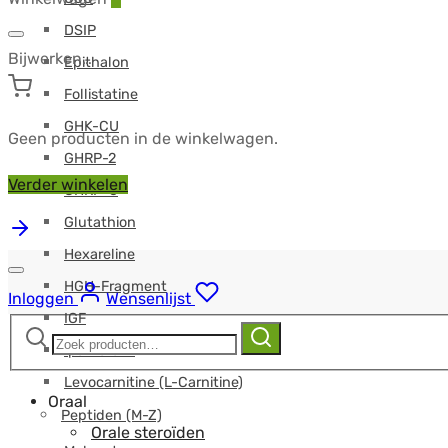
DSIP
Bijwerken…
Epithalon
Follistatine
GHK-CU
Geen producten in de winkelwagen.
GHRP-2
Verder winkelen
GHRP-6
Glutathion
Hexareline
HGH-Fragment
Inloggen
Wensenlijst
IGF
Zoeken
Zoeken
Ipamorelin
naar:
Levocarnitine (L-Carnitine)
Oraal
Peptiden (M-Z)
Orale steroïden