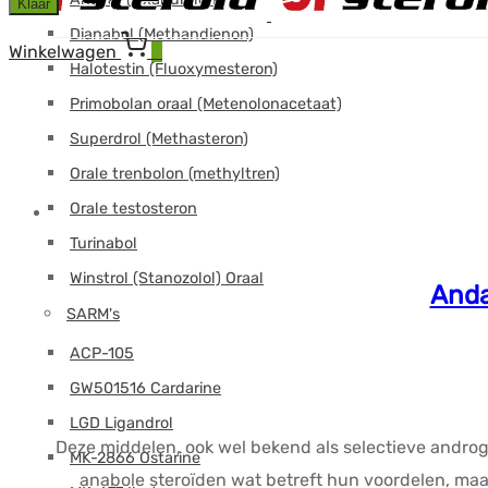
Klaar
Dianabol (Methandienon)
Winkelwagen
0
Halotestin (Fluoxymesteron)
Primobolan oraal (Metenolonacetaat)
Superdrol (Methasteron)
Orale trenbolon (methyltren)
Orale testosteron
Turinabol
Winstrol (Stanozolol) Oraal
Anda
SARM's
ACP-105
GW501516 Cardarine
LGD Ligandrol
Deze middelen, ook wel bekend als selectieve andro
MK-2866 Ostarine
anabole steroïden wat betreft hun voordelen, maa