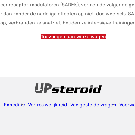
geenreceptor-modulatoren (SARMs), vormen de volgende gene
was:
is:
r dan zonder de nadelige effecten op niet-doelweefsels. SAR
$90.12.
$75.10.
p, verbranden ze snel vet, houden ze intensieve trainingen 
Toevoegen aan winkelwagen
g
Expeditie
Vertrouwelijkheid
Veelgestelde vragen
Voorw