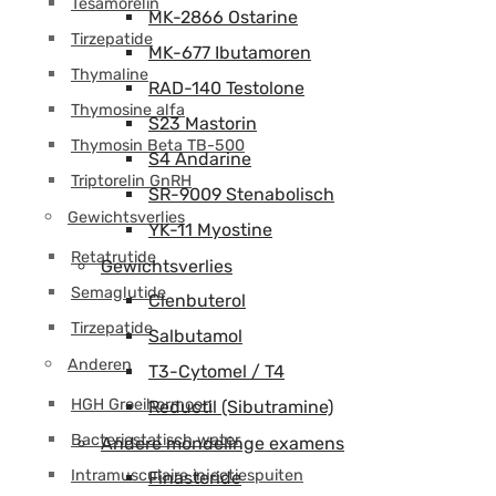
Tesamorelin
MK-2866 Ostarine
Tirzepatide
MK-677 Ibutamoren
Thymaline
RAD-140 Testolone
Thymosine alfa
S23 Mastorin
Thymosin Beta TB-500
S4 Andarine
Triptorelin GnRH
SR-9009 Stenabolisch
Gewichtsverlies
YK-11 Myostine
Retatrutide
Gewichtsverlies
Semaglutide
Clenbuterol
Tirzepatide
Salbutamol
Anderen
T3-Cytomel / T4
HGH Groeihormoon
Reductil (Sibutramine)
Bacteriostatisch water
Andere mondelinge examens
Intramusculaire injectiespuiten
Finasteride