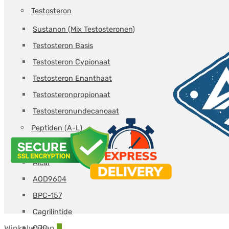
Testosteron
Sustanon (Mix Testosteronen)
Testosteron Basis
Testosteron Cypionaat
Testosteron Enanthaat
Testosteronpropionaat
Testosteronundecanoaat
Peptiden (A-L)
5-amino
Aicar
AOD9604
BPC-157
Cagrilintide
Winkelwagen
0
CJC