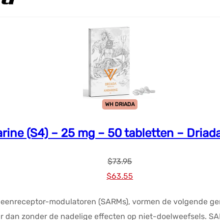
WH DRIADA
rine (S4) – 25 mg – 50 tabletten – Driad
$
73.95
Oorspronkelijke
Huidige
$
63.55
prijs
prijs
geenreceptor-modulatoren (SARMs), vormen de volgende gene
was:
is:
r dan zonder de nadelige effecten op niet-doelweefsels. SAR
$73.95.
$63.55.