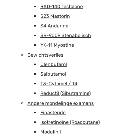
RAD-140 Testolone
S23 Mastorin
S4 Andarine
SR-9009 Stenabolisch
YK-11 Myostine
Gewichtsverlies
Clenbuterol
Salbutamol
T3-Cytomel / T4
Reductil (Sibutramine)
Andere mondelinge examens
Finasteride
Isotretinoïne (Roaccutane)
Modafinil