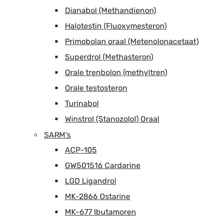
Dianabol (Methandienon)
Halotestin (Fluoxymesteron)
Primobolan oraal (Metenolonacetaat)
Superdrol (Methasteron)
Orale trenbolon (methyltren)
Orale testosteron
Turinabol
Winstrol (Stanozolol) Oraal
SARM's
ACP-105
GW501516 Cardarine
LGD Ligandrol
MK-2866 Ostarine
MK-677 Ibutamoren