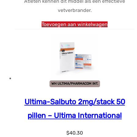
Atleten kennen dit middel als een effectieve
was:
is:
vetverbrander.
$42.61.
$33.39.
Toevoegen aan winkelwagen
WH ULTIMA/PHARMACOM INT.
Ultima-Salbuto 2mg/stack 50
pillen – Ultima International
$
40.30