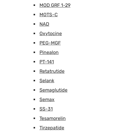
MOD GRF 1-29
MOTS-C
NAD
Oxytocine
PEG-MGF
Pinealon
PT-141
Retatrutide
Selank
Semaglutide
Semax
SS-31
Tesamorelin
Tirzepatide