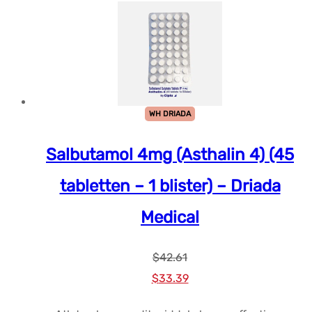
WH DRIADA
Salbutamol 4mg (Asthalin 4) (45
tabletten – 1 blister) – Driada
Medical
$
42.61
Oorspronkelijke
Huidige
$
33.39
prijs
prijs