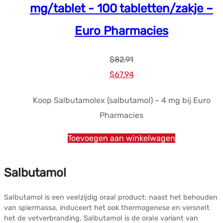
mg/tablet - 100 tabletten/zakje –
Euro Pharmacies
$
82.91
Oorspronkelijke
Huidige
$
67.94
prijs
prijs
Koop Salbutamolex (salbutamol) – 4 mg bij Euro
was:
is:
Pharmacies
$82.91.
$67.94.
Toevoegen aan winkelwagen
Salbutamol
Salbutamol is een veelzijdig oraal product: naast het behouden
van spiermassa, induceert het ook thermogenese en versnelt
het de vetverbranding. Salbutamol is de orale variant van