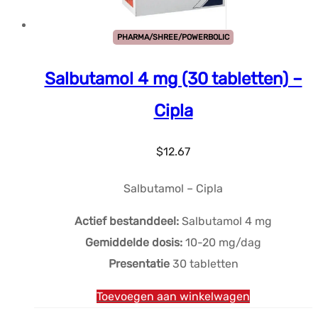
PHARMA/SHREE/POWERBOLIC
Salbutamol 4 mg (30 tabletten) –
Cipla
$
12.67
Salbutamol – Cipla
Actief bestanddeel:
Salbutamol 4 mg
Gemiddelde dosis:
10-20 mg/dag
Presentatie
30 tabletten
Toevoegen aan winkelwagen