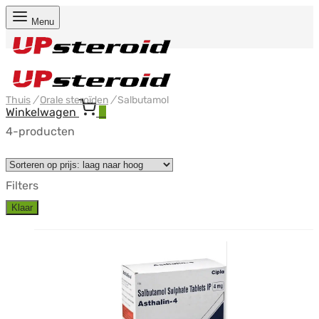
Menu
Thuis
/
Orale steroïden
/
Salbutamol
Winkelwagen
0
4-producten
Filters
Klaar