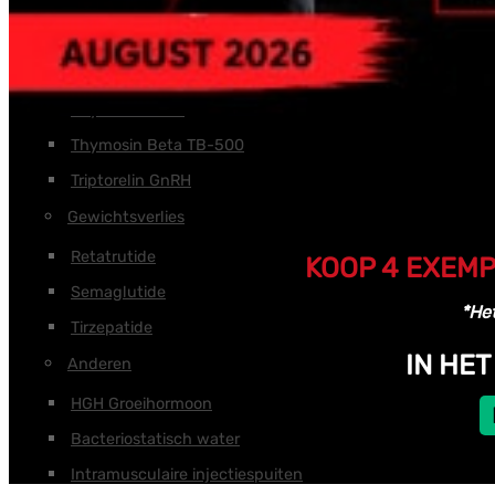
Tesamorelin
Tirzepatide
Thymaline
Thymosine alfa
Thymosin Beta TB-500
Triptorelin GnRH
Gewichtsverlies
Retatrutide
KOOP 4 EXEMP
Semaglutide
*Het
Tirzepatide
IN HE
Anderen
HGH Groeihormoon
Bacteriostatisch water
Intramusculaire injectiespuiten