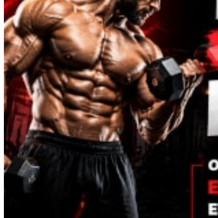
Melanotan
MGF
MOD GRF 1-29
MOTS-C
NAD
Oxytocine
PEG-MGF
Pinealon
PT-141
Retatrutide
Selank
Semaglutide
Semax
SS-31