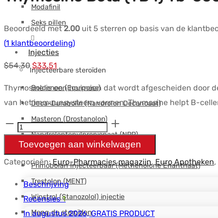
Modafinil
Seks pillen
Beoordeeld met
2.00
uit 5 sterren op basis van de klantb
(
1
klantbeoordeling)
Injecties
Oorspronkelijke
Huidige
$
54.30
$
33.51
Injecteerbare steroïden
prijs
prijs
Thymosine is een hormoon dat wordt afgescheiden door de 
Boldenon (Equipoise)
was:
is:
van het immuunsysteem vormen. Thymosine helpt B-cellen o
Deca-Durabolin (Nandrolon Decanoaat)
$54.30.
$33.51.
Masteron (Drostanolon)
Thymosin
Nandrolonfenylpropionaat (NPP)
Beta(TB4)
Toevoegen aan winkelwagen
Parabolan (Trenbolon)
Tb-
Categorieën:
Euro-Pharmacies magazijn
,
Euro Apotheken
,
Primobolan Injecteerbaar (Methenolone Enanthaat)
500
Trestolon (MENT)
2mg
Beschrijving
Winstrol (Stanozolol) injectie
-
Recensies
1
Euro
Meng de steroïden
In augustus 2026, GRATIS PRODUCT