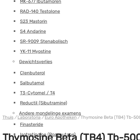
MK-677 Ibutamoren
RAD-140 Testolone
S23 Mastorin
S4 Andarine
SR-9009 Stenabolisch
YK-11 Myostine
Gewichtsverlies
Clenbuterol
Salbutamol
T3-Cytomel / T4
Reductil (Sibutramine)
Andere mondelinge examens
Thuis
/
Laboratoria
/
Euro Apotheken
/
Thymosine Beta (TB4) Tb-50
Finasteride
Thymosine Beta (TB4) Tb-50
Isotretinoïne (Roaccutane)