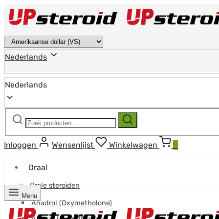
Nederlands
Nederlands
Zoeken
Zoeken
naar:
Inloggen
Wensenlijst
Winkelwagen
0
Oraal
Orale steroïden
Menu
Anadrol (Oxymetholone)
Anavar (Oxandrolon)