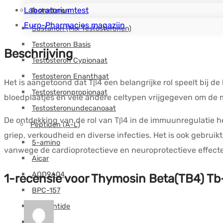
Pharmacies
Laboratoriumtest
Testosteron
hoeveelheid
Euro-Pharmacies magazijn
Sustanon (Mix Testosteronen)
Testosteron Basis
Beschrijving
Testosteron Cypionaat
Testosteron Enanthaat
Het is aangetoond dat Tβ4 een belangrijke rol speelt bij
Testosteronpropionaat
bloedplaatjes en vele andere celtypen vrijgegeven om de 
Testosteronundecanoaat
De ontdekking van de rol van Tβ4 in de immuunregulatie hee
Peptiden (A-L)
griep, verkoudheid en diverse infecties. Het is ook gebru
5-amino
vanwege de cardioprotectieve en neuroprotectieve effect
Aicar
AOD9604
1-recensie voor
Thymosin Beta(TB4) Tb
BPC-157
Cagrilintide
CJC