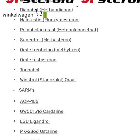
Dianabol (Methandienon)
Winkelwagen
0
Halotestin (Fluoxymesteron)
Primobolan oraal (Metenolonacetaat)
Superdrol (Methasteron)
Orale trenbolon (methyltren)
Orale testosteron
Turinabol
Winstrol (Stanozolol) Oraal
SARM's
ACP-105
GW501516 Cardarine
LGD Ligandrol
MK-2866 Ostarine