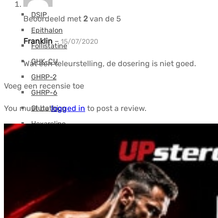
DSIP
Beoordeeld met
2
van de 5
Epithalon
Franklin
–
15/07/2020
Follistatine
GHK-CU
Wat een teleurstelling, de dosering is niet goed.
GHRP-2
Voeg een recensie toe
GHRP-6
You must be
logged in
to post a review.
Glutathion
Hexareline
HGH-Fragment
IGF
Ipamorelin
Levocarnitine (L-Carnitine)
Peptiden (M-Z)