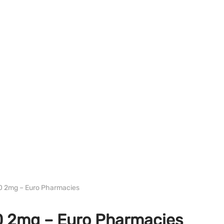
WH EURO-PHARMA
0 2mg – Euro Pharmacies
0 2mg – Euro Pharmacies