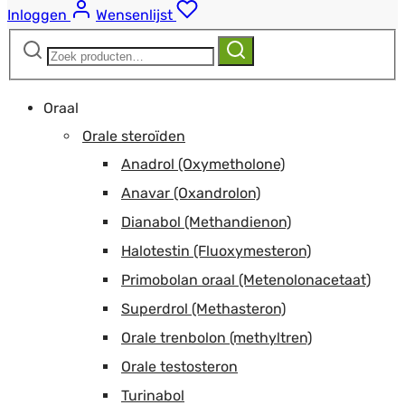
Inloggen
Wensenlijst
Zoeken
Zoeken
naar:
Oraal
Orale steroïden
Anadrol (Oxymetholone)
Anavar (Oxandrolon)
Dianabol (Methandienon)
Halotestin (Fluoxymesteron)
Primobolan oraal (Metenolonacetaat)
Superdrol (Methasteron)
Orale trenbolon (methyltren)
Orale testosteron
Turinabol