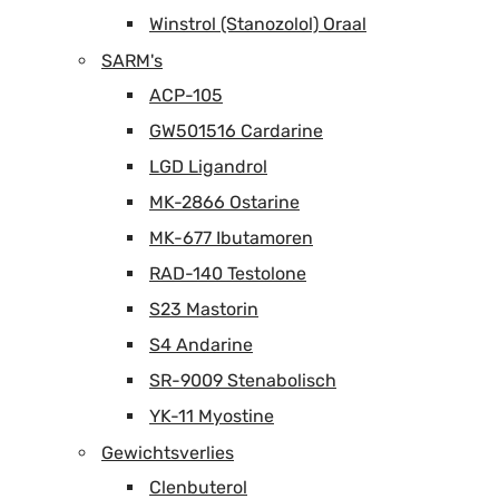
Winstrol (Stanozolol) Oraal
SARM's
ACP-105
GW501516 Cardarine
LGD Ligandrol
MK-2866 Ostarine
MK-677 Ibutamoren
RAD-140 Testolone
S23 Mastorin
S4 Andarine
SR-9009 Stenabolisch
YK-11 Myostine
Gewichtsverlies
Clenbuterol