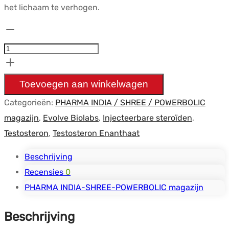
het lichaam te verhogen.
Testosterone
Enanthate
250mg/ml
(10x1ml
Toevoegen aan winkelwagen
amps)
Categorieën:
PHARMA INDIA / SHREE / POWERBOLIC
-
magazijn
,
Evolve Biolabs
,
Injecteerbare steroïden
,
Evolve
Testosteron
,
Testosteron Enanthaat
Biolabs
hoeveelheid
Beschrijving
Recensies
0
PHARMA INDIA-SHREE-POWERBOLIC magazijn
Beschrijving