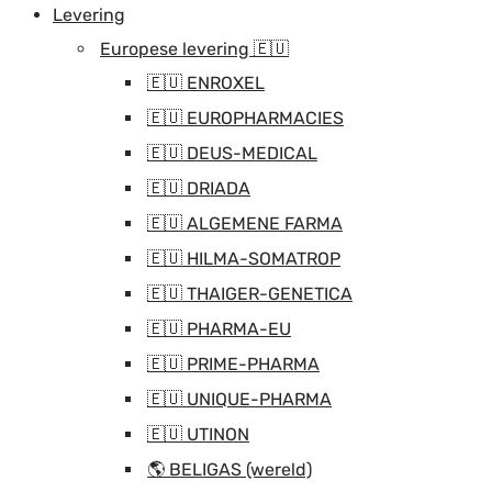
Levering
Europese levering 🇪🇺
🇪🇺 ENROXEL
🇪🇺 EUROPHARMACIES
🇪🇺 DEUS-MEDICAL
🇪🇺 DRIADA
🇪🇺 ALGEMENE FARMA
🇪🇺 HILMA-SOMATROP
🇪🇺 THAIGER-GENETICA
🇪🇺 PHARMA-EU
🇪🇺 PRIME-PHARMA
🇪🇺 UNIQUE-PHARMA
🇪🇺 UTINON
🌎 BELIGAS (wereld)