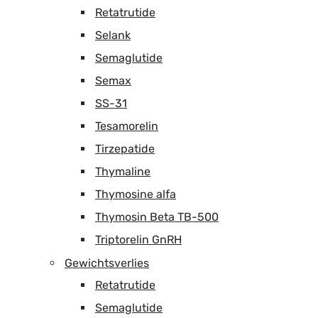
Retatrutide
Selank
Semaglutide
Semax
SS-31
Tesamorelin
Tirzepatide
Thymaline
Thymosine alfa
Thymosin Beta TB-500
Triptorelin GnRH
Gewichtsverlies
Retatrutide
Semaglutide