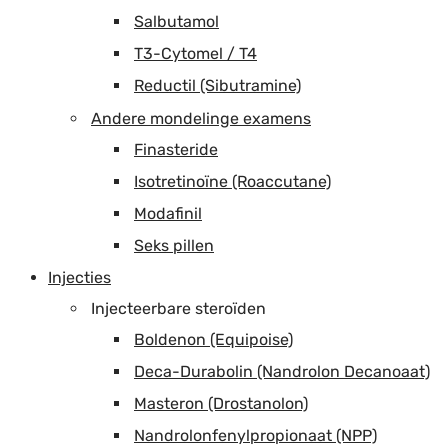
Salbutamol
T3-Cytomel / T4
Reductil (Sibutramine)
Andere mondelinge examens
Finasteride
Isotretinoïne (Roaccutane)
Modafinil
Seks pillen
Injecties
Injecteerbare steroïden
Boldenon (Equipoise)
Deca-Durabolin (Nandrolon Decanoaat)
Masteron (Drostanolon)
Nandrolonfenylpropionaat (NPP)