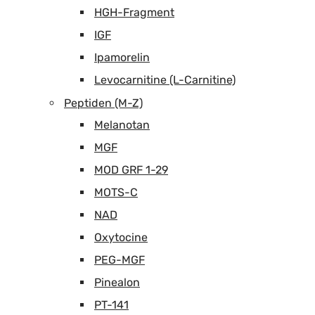
HGH-Fragment
IGF
Ipamorelin
Levocarnitine (L-Carnitine)
Peptiden (M-Z)
Melanotan
MGF
MOD GRF 1-29
MOTS-C
NAD
Oxytocine
PEG-MGF
Pinealon
PT-141