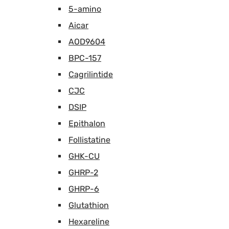
5-amino
Aicar
AOD9604
BPC-157
Cagrilintide
CJC
DSIP
Epithalon
Follistatine
GHK-CU
GHRP-2
GHRP-6
Glutathion
Hexareline