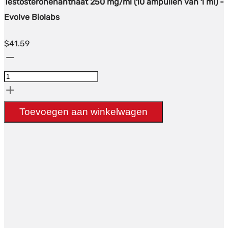
Testosteronenanthaat 250 mg/ml (10 ampullen van 1 ml) -
Evolve Biolabs
$
41.59
Testosterone
Enanthate
250mg/ml
(10x1ml
Toevoegen aan winkelwagen
amps)
-
Evolve
Biolabs
hoeveelheid