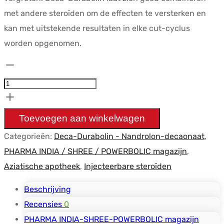
met andere steroïden om de effecten te versterken en
kan met uitstekende resultaten in elke cut-cyclus
worden opgenomen.
Nandrolones
(Deca
instabolin
100mg)
Toevoegen aan winkelwagen
(1
Categorieën:
Deca-Durabolin - Nandrolon-decaonaat
,
ml)
PHARMA INDIA / SHREE / POWERBOLIC magazijn
,
-
Aziatische apotheek
,
Injecteerbare steroïden
Intas
hoeveelheid
Beschrijving
Recensies
0
PHARMA INDIA-SHREE-POWERBOLIC magazijn