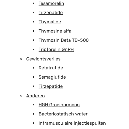
Tesamorelin
Tirzepatide
Thymaline
Thymosine alfa
Thymosin Beta TB-500
Triptorelin GnRH
Gewichtsverlies
Retatrutide
Semaglutide
Tirzepatide
Anderen
HGH Groeihormoon
Bacteriostatisch water
Intramusculaire injectiespuiten