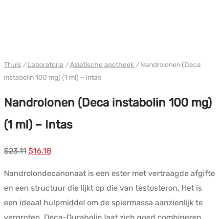
PHARMA/SHREE/POWERBOLIC
Thuis
/
Laboratoria
/
Aziatische apotheek
/
Nandrolonen (Deca
instabolin 100 mg) (1 ml) – Intas
Nandrolonen (Deca instabolin 100 mg)
(1 ml) – Intas
Oorspronkelijke
Huidige
$
23.11
$
16.18
prijs
prijs
Nandrolondecanonaat is een ester met vertraagde afgifte
was:
is:
en een structuur die lijkt op die van testosteron. Het is
$23.11.
$16.18.
een ideaal hulpmiddel om de spiermassa aanzienlijk te
vergroten. Deca-Durabolin laat zich goed combineren