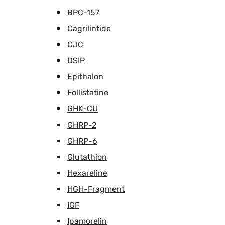
BPC-157
Cagrilintide
CJC
DSIP
Epithalon
Follistatine
GHK-CU
GHRP-2
GHRP-6
Glutathion
Hexareline
HGH-Fragment
IGF
Ipamorelin