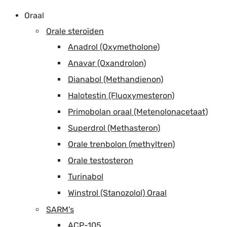
Oraal
Orale steroïden
Anadrol (Oxymetholone)
Anavar (Oxandrolon)
Dianabol (Methandienon)
Halotestin (Fluoxymesteron)
Primobolan oraal (Metenolonacetaat)
Superdrol (Methasteron)
Orale trenbolon (methyltren)
Orale testosteron
Turinabol
Winstrol (Stanozolol) Oraal
SARM's
ACP-105