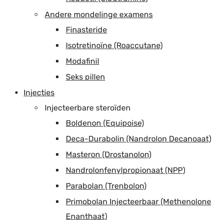
Andere mondelinge examens
Finasteride
Isotretinoïne (Roaccutane)
Modafinil
Seks pillen
Injecties
Injecteerbare steroïden
Boldenon (Equipoise)
Deca-Durabolin (Nandrolon Decanoaat)
Masteron (Drostanolon)
Nandrolonfenylpropionaat (NPP)
Parabolan (Trenbolon)
Primobolan Injecteerbaar (Methenolone
Enanthaat)