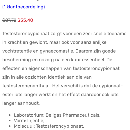
(
1
klantbeoordeling)
Oorspronkelijke
Huidige
$
87.72
$
55.40
prijs
prijs
Testosteroncypionaat zorgt voor een zeer snelle toename
was:
is:
in kracht en gewicht, maar ook voor aanzienlijke
$87.72.
$55.40.
vochtretentie en gynaecomastie. Daarom zijn goede
bescherming en nazorg na een kuur essentieel. De
effecten en eigenschappen van testosteroncypionaat
zijn in alle opzichten identiek aan die van
testosteronenanthaat. Het verschil is dat de cypionaat-
ester iets langer werkt en het effect daardoor ook iets
langer aanhoudt.
Laboratorium: Beligas Pharmaceuticals,
Vorm: Injectie,
Molecuul: Testosteroncypionaat,