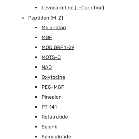
Levocarnitine (L-Carnitine)
Peptiden (M-Z)
Melanotan
MGF
MOD GRF 1-29
MOTS-C
NAD
Oxytocine
PEG-MGF
Pinealon
PT-141
Retatrutide
Selank
Semaglutide