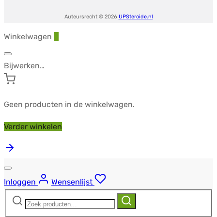
Auteursrecht © 2026
UPSteroide.nl
Winkelwagen
0
Bijwerken…
Geen producten in de winkelwagen.
Verder winkelen
Inloggen
Wensenlijst
Zoeken
Zoeken
naar: