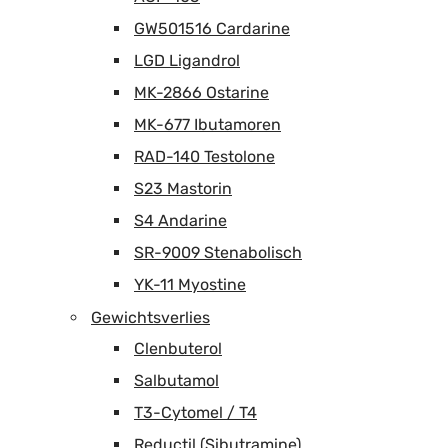
GW501516 Cardarine
LGD Ligandrol
MK-2866 Ostarine
MK-677 Ibutamoren
RAD-140 Testolone
S23 Mastorin
S4 Andarine
SR-9009 Stenabolisch
YK-11 Myostine
Gewichtsverlies
Clenbuterol
Salbutamol
T3-Cytomel / T4
Reductil (Sibutramine)