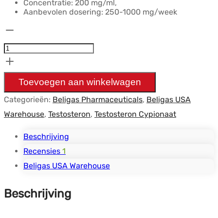
Concentratie: 200 mg/ml,
Aanbevolen dosering: 250-1000 mg/week
Cypo
Testosterone
200mg
10ml
Toevoegen aan winkelwagen
-
Categorieën:
Beligas Pharmaceuticals
,
Beligas USA
Beligas
Warehouse
,
Testosteron
,
Testosteron Cypionaat
USA
hoeveelheid
Beschrijving
Recensies
1
Beligas USA Warehouse
Beschrijving