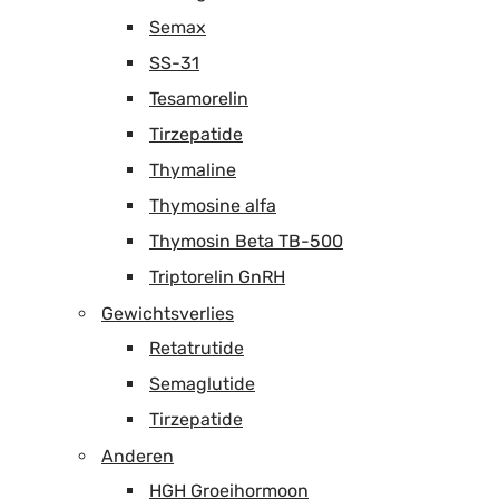
Semax
SS-31
Tesamorelin
Tirzepatide
Thymaline
Thymosine alfa
Thymosin Beta TB-500
Triptorelin GnRH
Gewichtsverlies
Retatrutide
Semaglutide
Tirzepatide
Anderen
HGH Groeihormoon