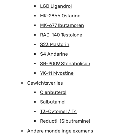
LGD Ligandrol
MK-2866 Ostarine
MK-677 Ibutamoren
RAD-140 Testolone
S23 Mastorin
S4 Andarine
SR-9009 Stenabolisch
YK-11 Myostine
Gewichtsverlies
Clenbuterol
Salbutamol
T3-Cytomel / T4
Reductil (Sibutramine)
Andere mondelinge examens