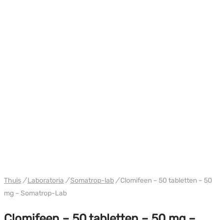
WH HILMA / SOMATROP
Thuis
/
Laboratoria
/
Somatrop-lab
/
Clomifeen – 50 tabletten – 50
mg – Somatrop-Lab
Clomifeen – 50 tabletten – 50 mg –