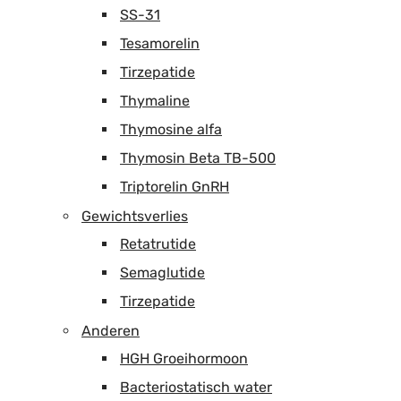
SS-31
Tesamorelin
Tirzepatide
Thymaline
Thymosine alfa
Thymosin Beta TB-500
Triptorelin GnRH
Gewichtsverlies
Retatrutide
Semaglutide
Tirzepatide
Anderen
HGH Groeihormoon
Bacteriostatisch water