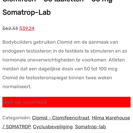
Somatrop-Lab
Oorspronkelijke
Huidige
$
62.33
$
39.24
prijs
prijs
Bodybuilders gebruiken Clomid om de aanmaak van
was:
is:
endogeen testosteron in de testikels te stimuleren en zo
$62.33.
$39.24.
hormonale onevenwichtigheden te voorkomen. Atleten
melden dat een dagelijkse dosis van 50 tot 100 mcg
Clomid de testosteronspiegel binnen twee weken
normaliseert.
Niet op voorraad
Categorieën:
Clomid - Clomifeencitraat
,
Hilma Warehouse
/ SOMATROP
,
Cyclusbeveiliging
,
Somatrop-lab