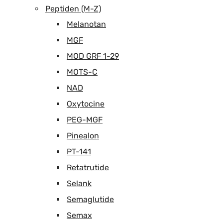
Peptiden (M-Z)
Melanotan
MGF
MOD GRF 1-29
MOTS-C
NAD
Oxytocine
PEG-MGF
Pinealon
PT-141
Retatrutide
Selank
Semaglutide
Semax