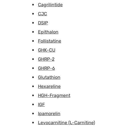
Cagrilintide
CJC
DSIP
Epithalon
Follistatine
GHK-CU
GHRP-2
GHRP-6
Glutathion
Hexareline
HGH-Fragment
IGF
Ipamorelin
Levocarnitine (L-Carnitine)