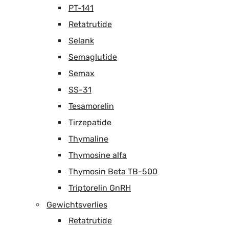
PT-141
Retatrutide
Selank
Semaglutide
Semax
SS-31
Tesamorelin
Tirzepatide
Thymaline
Thymosine alfa
Thymosin Beta TB-500
Triptorelin GnRH
Gewichtsverlies
Retatrutide