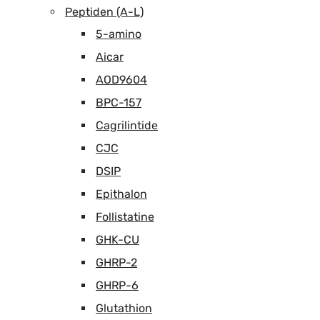
Peptiden (A-L)
5-amino
Aicar
AOD9604
BPC-157
Cagrilintide
CJC
DSIP
Epithalon
Follistatine
GHK-CU
GHRP-2
GHRP-6
Glutathion