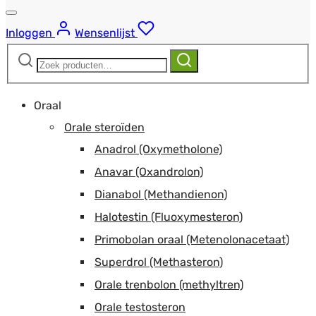
Inloggen
Wensenlijst
Zoeken
Zoeken
naar:
Oraal
Orale steroïden
Anadrol (Oxymetholone)
Anavar (Oxandrolon)
Dianabol (Methandienon)
Halotestin (Fluoxymesteron)
Primobolan oraal (Metenolonacetaat)
Superdrol (Methasteron)
Orale trenbolon (methyltren)
Orale testosteron