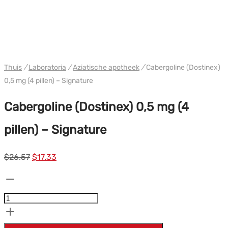
PHARMA/SHREE/POWERBOLIC
Thuis
/
Laboratoria
/
Aziatische apotheek
/
Cabergoline (Dostinex)
0,5 mg (4 pillen) – Signature
Cabergoline (Dostinex) 0,5 mg (4
pillen) – Signature
Oorspronkelijke
Huidige
$
26.57
$
17.33
prijs
prijs
Cabergoline
was:
is:
(Dostinex)
$26.57.
$17.33.
0.5mg
(4