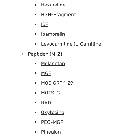
Hexareline
HGH-Fragment
IGF
Ipamorelin
Levocarnitine (L-Carnitine)
Peptiden (M-Z)
Melanotan
MGF
MOD GRF 1-29
MOTS-C
NAD
Oxytocine
PEG-MGF
Pinealon