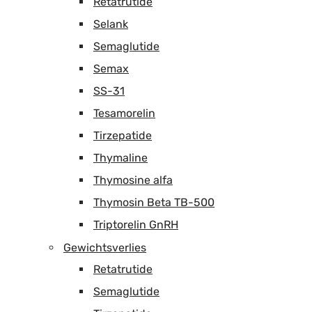
Retatrutide
Selank
Semaglutide
Semax
SS-31
Tesamorelin
Tirzepatide
Thymaline
Thymosine alfa
Thymosin Beta TB-500
Triptorelin GnRH
Gewichtsverlies
Retatrutide
Semaglutide