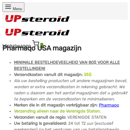
Menu
Winkelwagen
0
Pharmaqo USA magazijn
MINIMALE BESTELHOEVEELHEID VAN 80$ VOOR ALLE
BESTELLINGEN!
Verzendkosten vanuit dit magazijn:
25
$
Als uw bestelling producten uit andere magazijnen bevat,
worden er extra verzendkosten in rekening gebracht. We
raden u daarom aan het aantal magazijnen dat u gebruikt
te beperken om de verzendkosten te minimaliseren.
Merken die in dit magazijn verkrijgbaar zijn:
Pharmaqo
Verzending alleen naar de Verenigde Staten.
Verzonden vanuit de regio:
VERENIGDE STATEN
Uw betaling is gevalideerd:
24 tot 72 uur (exclusief
weekenden) na het versturen van uw betalingsbewijs.