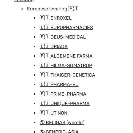
Europese levering 🇪🇺
🇪🇺 ENROXEL
🇪🇺 EUROPHARMACIES
🇪🇺 DEUS-MEDICAL
🇪🇺 DRIADA
🇪🇺 ALGEMENE FARMA
🇪🇺 HILMA-SOMATROP
🇪🇺 THAIGER-GENETICA
🇪🇺 PHARMA-EU
🇪🇺 PRIME-PHARMA
🇪🇺 UNIQUE-PHARMA
🇪🇺 UTINON
🌎 BELIGAS (wereld)
🌎 GENERIC-ASIA