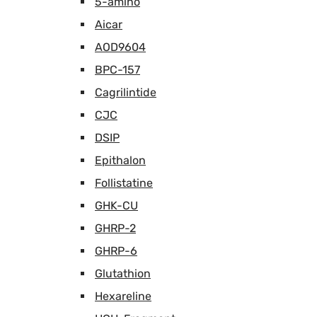
5-amino
Aicar
AOD9604
BPC-157
Cagrilintide
CJC
DSIP
Epithalon
Follistatine
GHK-CU
GHRP-2
GHRP-6
Glutathion
Hexareline