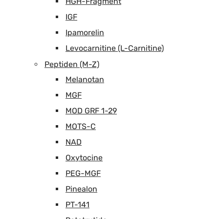
HGH-Fragment
IGF
Ipamorelin
Levocarnitine (L-Carnitine)
Peptiden (M-Z)
Melanotan
MGF
MOD GRF 1-29
MOTS-C
NAD
Oxytocine
PEG-MGF
Pinealon
PT-141