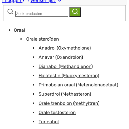
Inloggen
Wensenlijst
Zoeken
Zoeken
naar:
Oraal
Orale steroïden
Anadrol (Oxymetholone)
Anavar (Oxandrolon)
Dianabol (Methandienon)
Halotestin (Fluoxymesteron)
Primobolan oraal (Metenolonacetaat)
Superdrol (Methasteron)
Orale trenbolon (methyltren)
Orale testosteron
Turinabol