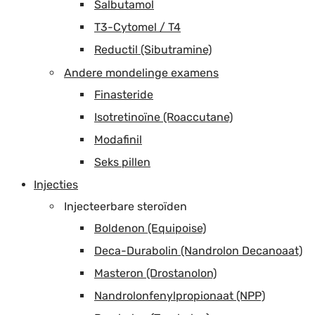
Salbutamol
T3-Cytomel / T4
Reductil (Sibutramine)
Andere mondelinge examens
Finasteride
Isotretinoïne (Roaccutane)
Modafinil
Seks pillen
Injecties
Injecteerbare steroïden
Boldenon (Equipoise)
Deca-Durabolin (Nandrolon Decanoaat)
Masteron (Drostanolon)
Nandrolonfenylpropionaat (NPP)