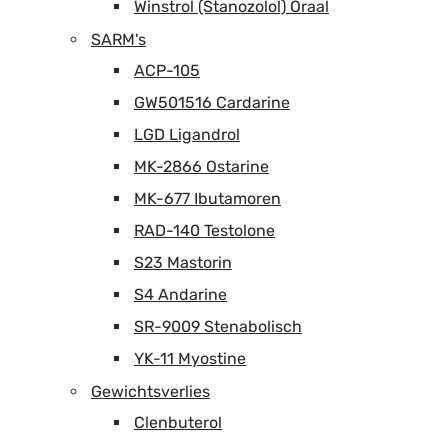
Winstrol (Stanozolol) Oraal
SARM's
ACP-105
GW501516 Cardarine
LGD Ligandrol
MK-2866 Ostarine
MK-677 Ibutamoren
RAD-140 Testolone
S23 Mastorin
S4 Andarine
SR-9009 Stenabolisch
YK-11 Myostine
Gewichtsverlies
Clenbuterol